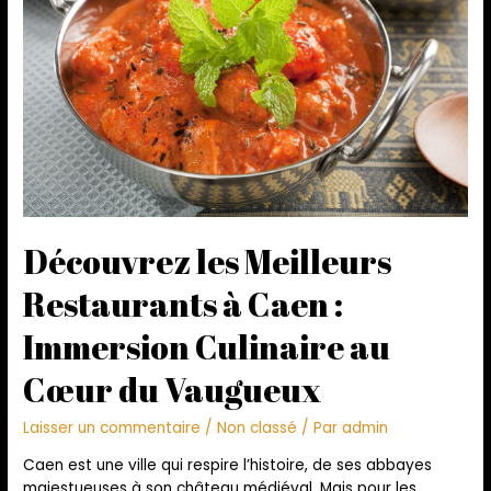
Découvrez les Meilleurs
Restaurants à Caen :
Immersion Culinaire au
Cœur du Vaugueux
Laisser un commentaire
/
Non classé
/ Par
admin
Caen est une ville qui respire l’histoire, de ses abbayes
majestueuses à son château médiéval. Mais pour les