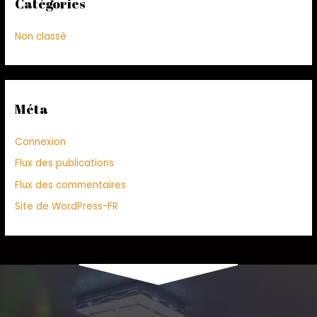
Catégories
Non classé
Méta
Connexion
Flux des publications
Flux des commentaires
Site de WordPress-FR